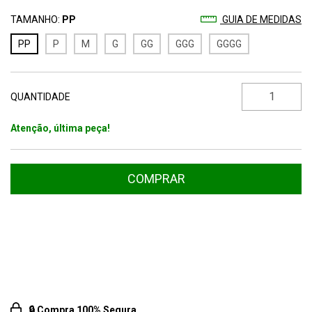
TAMANHO:
PP
GUIA DE MEDIDAS
PP
P
M
G
GG
GGG
GGGG
QUANTIDADE
Atenção, última peça!
Entregas para o CEP:
ALTERAR CEP
🔒 Compra 100% Segura