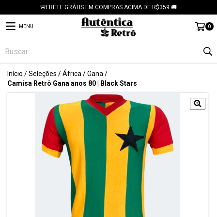
🚨FRETE GRÁTIS EM COMPRAS ACIMA DE R$359 🚚
MENU
0
Início
/
Seleções
/
África
/
Gana
/
Camisa Retrô Gana anos 80 | Black Stars