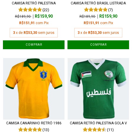
CAMISA RETRÔ PALESTINA
CAMISA RETRÔ BRASIL LISTRADA
(22)
(7)
R$159,90
R$159,90
R$189,90
R$189,90
R$151,91
com
Pix
R$151,91
com
Pix
3
x de
R$53,30
sem juros
3
x de
R$53,30
sem juros
COMPRAR
COMPRAR
CAMISA CANARINHO RETRÔ 1986
CAMISA RETRÔ PALESTINA GOLA V
(13)
(11)