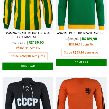
CAMISA BRASIL RETRÔ LISTADA
AGASALHO RETRÔ BRASIL ANOS 70
1916 MANGA L...
R$189,90
R$229,90
R$159,90
R$199,90
R$180,41
com
Pix
R$151,91
com
Pix
3
x de
R$63,30
sem juros
3
x de
R$53,30
sem juros
COMPRAR
COMPRAR