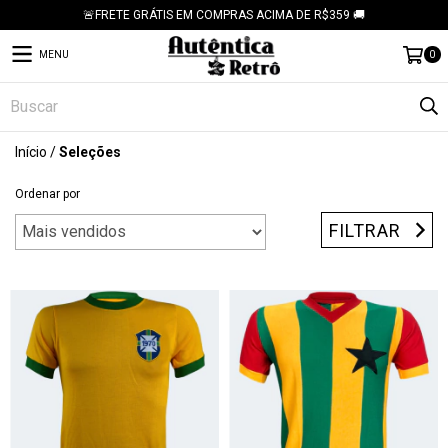
🚨FRETE GRÁTIS EM COMPRAS ACIMA DE R$359 🚚
MENU
0
Início
/
Seleções
Ordenar por
FILTRAR