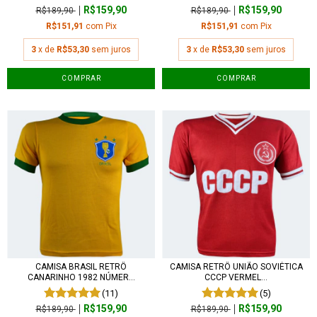
R$159,90
R$159,90
R$189,90
R$189,90
R$151,91
com
Pix
R$151,91
com
Pix
3
x de
R$53,30
sem juros
3
x de
R$53,30
sem juros
COMPRAR
COMPRAR
CAMISA BRASIL RETRÔ
CAMISA RETRÔ UNIÃO SOVIÉTICA
CANARINHO 1982 NÚMER...
CCCP VERMEL...
(11)
(5)
R$159,90
R$159,90
R$189,90
R$189,90