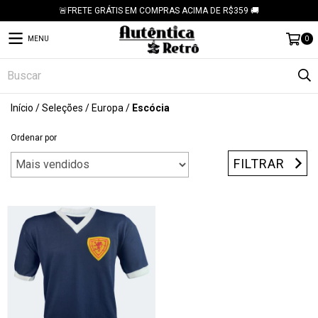
🚨FRETE GRÁTIS EM COMPRAS ACIMA DE R$359 🚚
MENU
0
Início
/
Seleções
/
Europa
/
Escócia
Ordenar por
FILTRAR