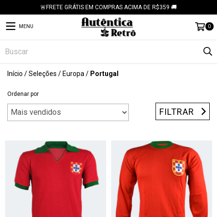
🚨FRETE GRÁTIS EM COMPRAS ACIMA DE R$359 🚚
MENU
0
Início
/
Seleções
/
Europa
/
Portugal
Ordenar por
FILTRAR