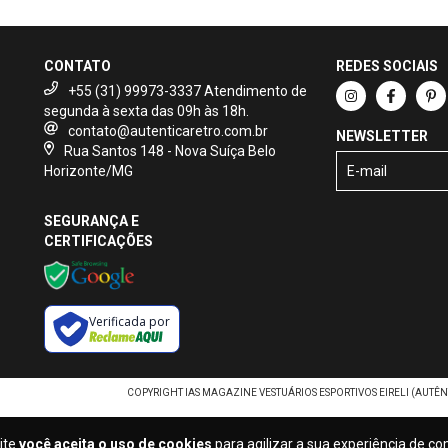
CONTATO
REDES SOCIAIS
+55 (31) 99973-3337
contato@autenticaretro.com.br
NEWSLETTER
Rua Santos 148 - Nova Suíça Belo
Horizonte/MG
SEGURANÇA E
CERTIFICAÇÕES
Verificada por
COPYRIGHT IAS MAGAZINE VESTUÁRIOS ESPORTIVOS EIRELI (AUTÊNT
ite
você aceita o uso de cookies
para agilizar a sua experiência de c