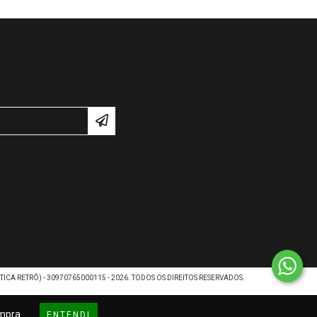
ICA RETRÔ) - 30970765000115 - 2026. TODOS OS DIREITOS RESERVADOS.
ompra.
ENTENDI