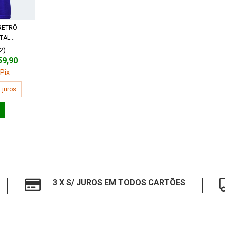
RETRÔ
AL...
(2)
59,90
Pix
 juros
3 X S/ JUROS EM TODOS CARTÕES