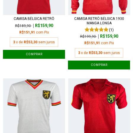
CAMISA BÉLGICA RETRÔ
CAMISA RETRÔ BÉLGICA 1930
MANGA LONGA
R$159,90
R$189,90
(1)
R$151,91
com
Pix
R$159,90
R$199,90
3
x de
R$53,30
sem juros
R$151,91
com
Pix
3
x de
R$53,30
sem juros
COMPRAR
COMPRAR