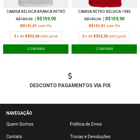
CAMISA BÉLGICA BRANCA RETRÔ
CAMISA RETRO BÉLGICA 1980
R$159,90
R$159,90
R$189,90
R$189,90
R$151,91
com
Pix
R$151,91
com
Pix
3
x de
R$53,30
sem juros
3
x de
R$53,30
sem juros
COMPRAR
COMPRAR
DESCONTO PAGAMENTOS VIA PIX
NAVEGAÇÃO
Quem Somos
Política de Envio
Contato
Trocas e Devoluções