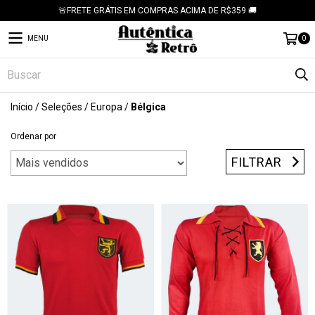
🚨FRETE GRÁTIS EM COMPRAS ACIMA DE R$359 🚚
MENU
0
Início
/
Seleções
/
Europa
/
Bélgica
Ordenar por
FILTRAR