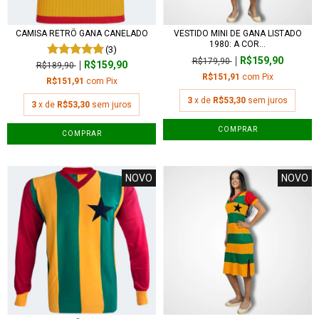
CAMISA RETRÔ GANA CANELADO
VESTIDO MINI DE GANA LISTADO
1980: A COR...
(3)
R$159,90
R$179,90
R$159,90
R$189,90
R$151,91
com
Pix
R$151,91
com
Pix
3
x de
R$53,30
sem juros
3
x de
R$53,30
sem juros
COMPRAR
COMPRAR
NOVO
NOVO