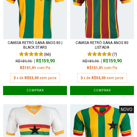
CAMISA RETRÔ GANA ANOS 80 |
CAMISA RETRÔ GANA ANOS 80
BLACK STARS
LISTADA
(66)
(7)
R$159,90
R$159,90
R$189,90
R$189,90
R$151,91
com
Pix
R$151,91
com
Pix
3
x de
R$53,30
sem juros
3
x de
R$53,30
sem juros
COMPRAR
COMPRAR
NOVO