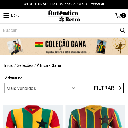
🚨FRETE GRÁTIS EM COMPRAS ACIMA DE R$359 🚚
MENU
0
Início
/
Seleções
/
África
/
Gana
Ordenar por
FILTRAR