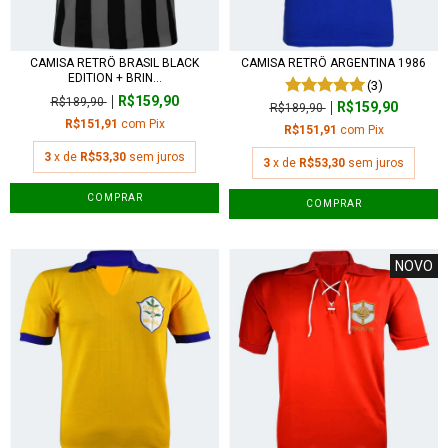
CAMISA RETRÔ BRASIL BLACK
CAMISA RETRÔ ARGENTINA 1986
EDITION + BRIN...
(3)
R$159,90
R$189,90
R$159,90
R$189,90
R$151,91
com
Pix
R$151,91
com
Pix
3
x de
R$53,30
sem juros
3
x de
R$53,30
sem juros
COMPRAR
COMPRAR
NOVO