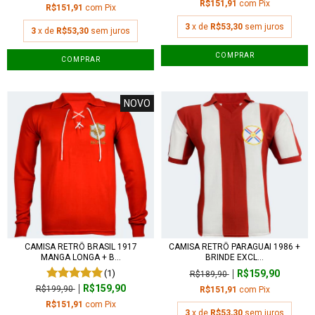
R$151,91
com
Pix
R$151,91
com
Pix
3
x de
R$53,30
sem juros
3
x de
R$53,30
sem juros
COMPRAR
COMPRAR
NOVO
CAMISA RETRÔ BRASIL 1917
CAMISA RETRÔ PARAGUAI 1986 +
MANGA LONGA + B...
BRINDE EXCL...
(1)
R$159,90
R$189,90
R$159,90
R$199,90
R$151,91
com
Pix
R$151,91
com
Pix
3
x de
R$53,30
sem juros