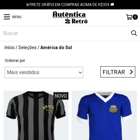
🚨FRETE GRÁTIS EM COMPRAS ACIMA DE R$359 🚚
MENU
0
Início
/
Seleções
/
América do Sul
Ordenar por
FILTRAR
NOVO