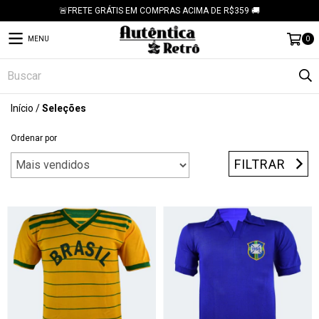
🚨FRETE GRÁTIS EM COMPRAS ACIMA DE R$359 🚚
MENU
0
Início
/
Seleções
Ordenar por
FILTRAR