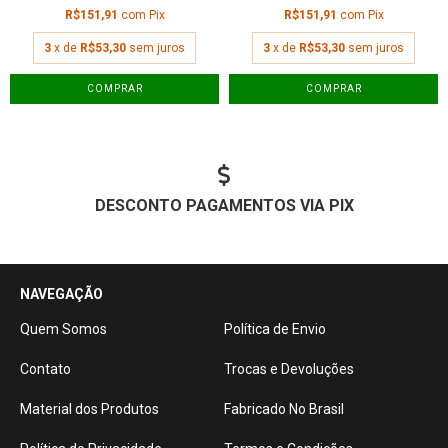
R$151,91
com
Pix
R$151,91
com
Pix
3
x de
R$53,30
sem juros
3
x de
R$53,30
sem juros
COMPRAR
COMPRAR
DESCONTO PAGAMENTOS VIA PIX
NAVEGAÇÃO
Quem Somos
Política de Envio
Contato
Trocas e Devoluções
Material dos Produtos
Fabricado No Brasil