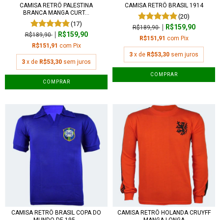
CAMISA RETRÔ PALESTINA
CAMISA RETRÔ BRASIL 1914
BRANCA MANGA CURT...
(20)
(17)
R$159,90
R$189,90
R$159,90
R$189,90
R$151,91
com
Pix
R$151,91
com
Pix
3
x de
R$53,30
sem juros
3
x de
R$53,30
sem juros
COMPRAR
COMPRAR
CAMISA RETRÔ BRASIL COPA DO
CAMISA RETRÔ HOLANDA CRUYFF
MUNDO DE 195...
MANGA LONGA