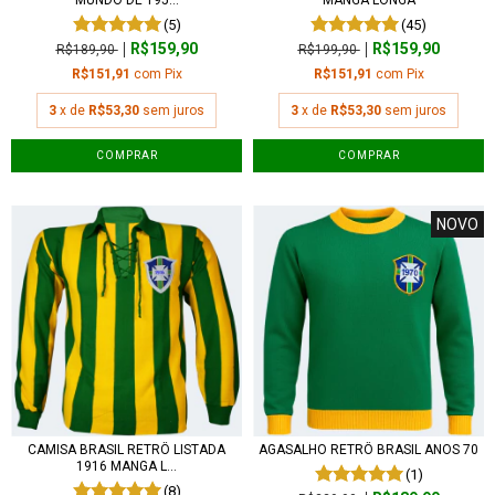
(5)
(45)
R$159,90
R$159,90
R$189,90
R$199,90
R$151,91
com
Pix
R$151,91
com
Pix
3
x de
R$53,30
sem juros
3
x de
R$53,30
sem juros
COMPRAR
COMPRAR
NOVO
CAMISA BRASIL RETRÔ LISTADA
AGASALHO RETRÔ BRASIL ANOS 70
1916 MANGA L...
(1)
(8)