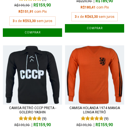
R$189,90
R$229,90
R$159,90
R$199,90
R$180,41
com
Pix
R$151,91
com
Pix
3
x de
R$63,30
sem juros
3
x de
R$53,30
sem juros
COMPRAR
COMPRAR
CAMISA RETRÔ CCCP PRETA -
CAMISA HOLANDA 1974 MANGA
GOLEIRO YASHIN
LONGA RETRÔ
(9)
(9)
R$159,90
R$159,90
R$199,90
R$199,90