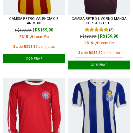
CAMISA RETRÔ VALENCIA C.F.
CAMISA RETRÔ LIVORNO MANGA
ANOS 80
CURTA 1915 +...
R$159,90
(2)
R$189,90
R$159,90
R$189,90
R$151,91
com
Pix
R$151,91
com
Pix
3
x de
R$53,30
sem juros
3
x de
R$53,30
sem juros
COMPRAR
COMPRAR