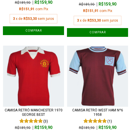
R$159,90
R$189,90
R$159,90
R$189,90
R$151,91
com
Pix
R$151,91
com
Pix
3
x de
R$53,30
sem juros
3
x de
R$53,30
sem juros
COMPRAR
COMPRAR
CAMISA RETRÔ MANCHESTER 1970
CAMISA RETRÔ WEST HAM Nº6
GEORGE BEST
1958
(3)
(1)
R$159,90
R$159,90
R$189,90
R$189,90