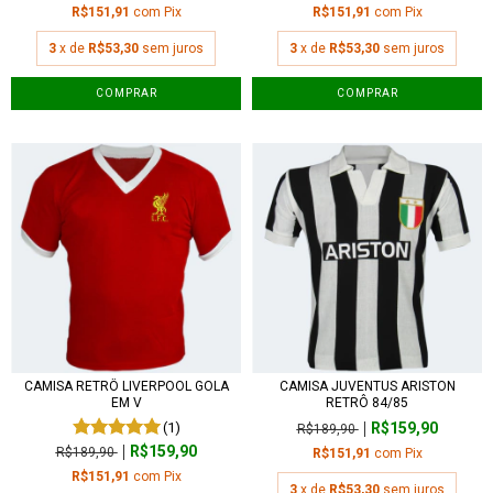
R$151,91
com
Pix
R$151,91
com
Pix
3
x de
R$53,30
sem juros
3
x de
R$53,30
sem juros
COMPRAR
COMPRAR
CAMISA RETRÔ LIVERPOOL GOLA
CAMISA JUVENTUS ARISTON
EM V
RETRÔ 84/85
(1)
R$159,90
R$189,90
R$159,90
R$189,90
R$151,91
com
Pix
R$151,91
com
Pix
3
x de
R$53,30
sem juros