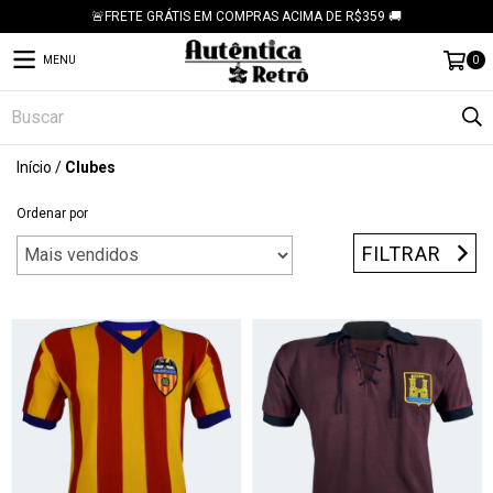
🚨FRETE GRÁTIS EM COMPRAS ACIMA DE R$359 🚚
MENU
0
Início
/
Clubes
Ordenar por
FILTRAR